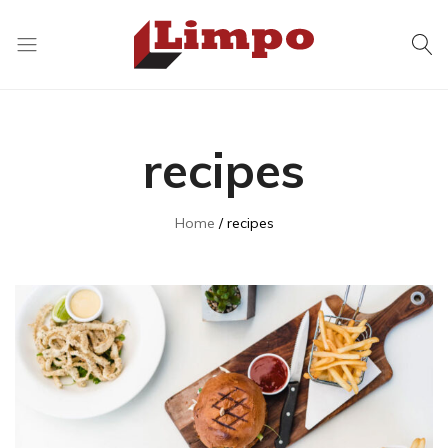
Distribuidora
Soluções
Limpo
em
Higiene
recipes
e
Limpeza
Home
recipes