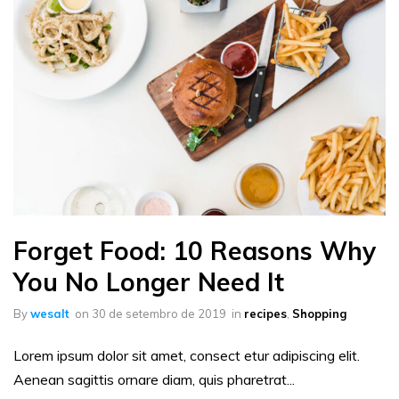
Forget Food: 10 Reasons Why
You No Longer Need It
By
wesalt
on
30 de setembro de 2019
in
recipes
,
Shopping
Lorem ipsum dolor sit amet, consect etur adipiscing elit.
Aenean sagittis ornare diam, quis pharetrat...