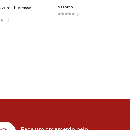
Assolan
izante Premisse
(0)
(0)
Faça um orçamento pelo