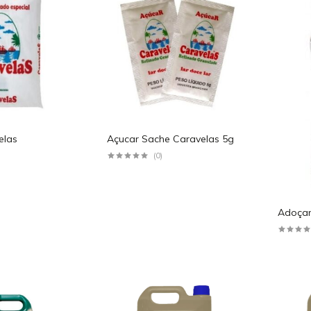
elas
Açucar Sache Caravelas 5g
(0)
Adoçan