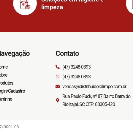
limpeza
avegação
Contato
ome
(47) 3248-0393
obre
(47) 3248-0393
rodutos
vendas@distribuidoralimpo.com.br
ogin/Cadastro
Rua Paulo Fuck, nº 87 Bairro Barra do
arrinho
Rio Itajaí, SC CEP: 88305-420
17/0001-03.