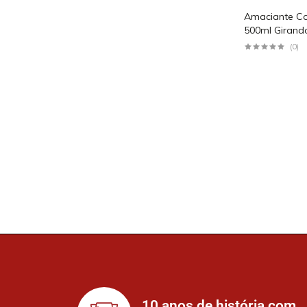
Amaciante C
500ml Girand
(0)
10 anos de história com