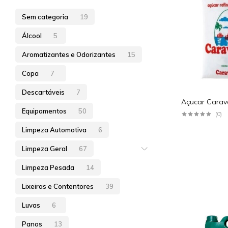
Limpeza Geral
Sem categoria
19
Limpeza Pesada
Álcool
5
Lixeiras e Contentores
Aromatizantes e Odorizantes
15
Luvas
Copa
7
Panos
Descartáveis
7
Açucar Carav
Papéis
Equipamentos
50
(0)
Sabonetes
Limpeza Automotiva
6
Sacos de Lixo
Limpeza Geral
67
Tratamentos de Piso
Limpeza Pesada
14
Lixeiras e Contentores
39
Luvas
6
Panos
13