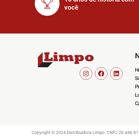
você
N
H
S
P
L
C
Copyright © 2024 Distribuidora Limpo. CNPJ 20.446.8