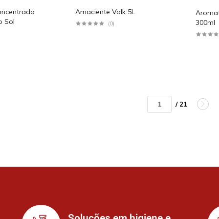
oncentrado
Amaciente Volk 5L
Aromat
o Sol
300ml
(0)
/ 21
Soluções em higiene e