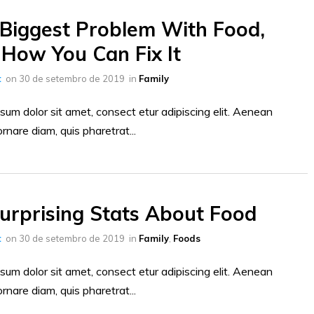
Biggest Problem With Food,
How You Can Fix It
t
on
30 de setembro de 2019
in
Family
sum dolor sit amet, consect etur adipiscing elit. Aenean
ornare diam, quis pharetrat...
urprising Stats About Food
t
on
30 de setembro de 2019
in
Family
,
Foods
sum dolor sit amet, consect etur adipiscing elit. Aenean
ornare diam, quis pharetrat...