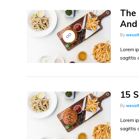
Limpeza Geral
The 
Limpeza Pesada
And 
Lixeiras e Contentores
By
wesal
Luvas
Lorem ip
Panos
sagittis 
Papéis
Sabonetes
Sacos de Lixo
15 S
Tratamentos de Piso
By
wesal
Lorem ip
sagittis 