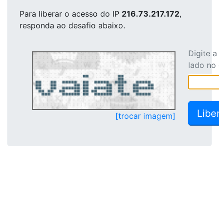
Para liberar o acesso
do IP
216.73.217.172
,
responda ao desafio abaixo.
Digite 
lado no
[trocar imagem]