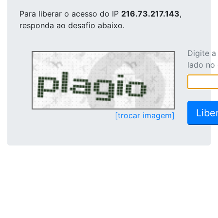
Para liberar o acesso
do IP
216.73.217.143
,
responda ao desafio abaixo.
Digite 
lado no
[trocar imagem]