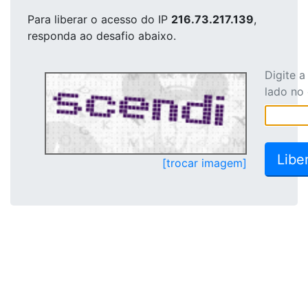
Para liberar o acesso
do IP
216.73.217.139
,
responda ao desafio abaixo.
Digite 
lado no
[trocar imagem]