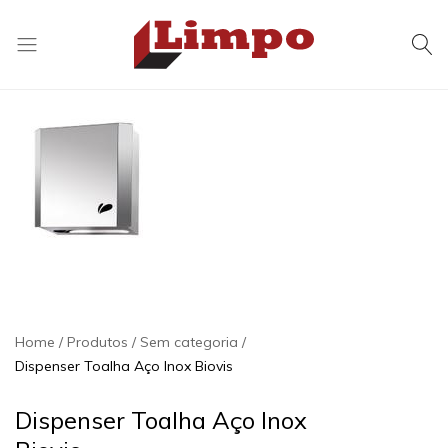
Distribuidora
Soluções
Limpo
em
Higiene
e
Limpeza
Home
Produtos
Sem categoria
Dispenser Toalha Aço Inox Biovis
Dispenser Toalha Aço Inox