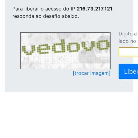
Para liberar o acesso
do IP
216.73.217.121
,
responda ao desafio abaixo.
Digite 
lado no
[trocar imagem]